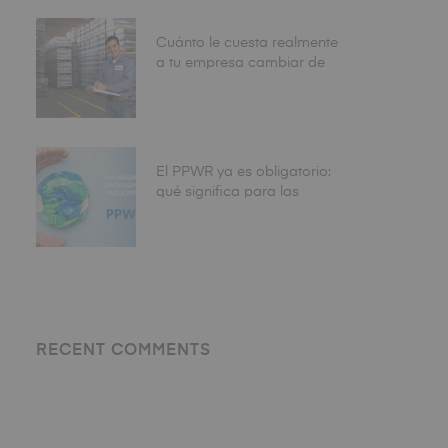
CEOs ya piden aplazar la
fecha de agosto
Cuánto le cuesta realmente
a tu empresa cambiar de
envase: el coste total que
nadie calcula antes de
tomar la decisión
El PPWR ya es obligatorio:
qué significa para las
empresas que envasan
alimentos en España
RECENT COMMENTS