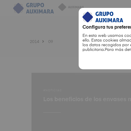
Configura tus prefer
En esta web usamos co
ello. Estas cookies alm
2014
09
los datos recogidos por 
publicitaria.Para más de
NOTICIAS
Los beneficios de los envases 