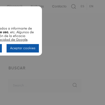
Oleopack
Noticias
Contacto
ES
EN
dos a informarte de
de uso
, etc. Algunos de
ón de la eficacia
ivacidad de Google
.
Aceptar cookies
BUSCAR