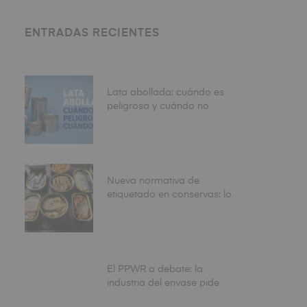
ENTRADAS RECIENTES
Lata abollada: cuándo es
peligrosa y cuándo no
Nueva normativa de
etiquetado en conservas: lo
que debe revisar antes de
fabricar
El PPWR a debate: la
industria del envase pide
más claridad y algunos