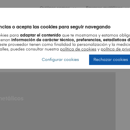
Quiénes somos
Envases metálicos
encias o acepta las cookies para seguir navegando
Month
okies para
adaptar el contenido
que te mostramos y estamos obliga
acenan
información de carácter técnico, preferencias, estadísticas 
este proveedor tienen como finalidad la personalización y la medici
talles, puedes consultar nuestra
política de cookies
y
política de pr
Configurar cookies
Rechazar cookies
metálicos