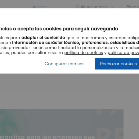
Quiénes somos
Envas
Contacto
encias o acepta las cookies para seguir navegando
okies para
adaptar el contenido
que te mostramos y estamos obliga
ES
EN
acenan
información de carácter técnico, preferencias, estadísticas 
este proveedor tienen como finalidad la personalización y la medici
talles, puedes consultar nuestra
política de cookies
y
política de pr
Configurar cookies
Rechazar cookies
Month
 significa para las empresas que