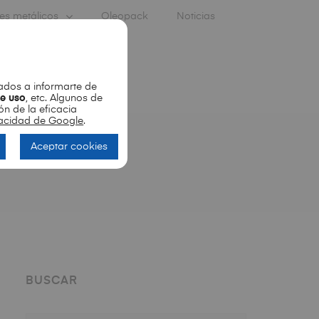
es metálicos
Oleopack
Noticias
dos a informarte de
de uso
, etc. Algunos de
ón de la eficacia
ivacidad de Google
.
Aceptar cookies
BUSCAR