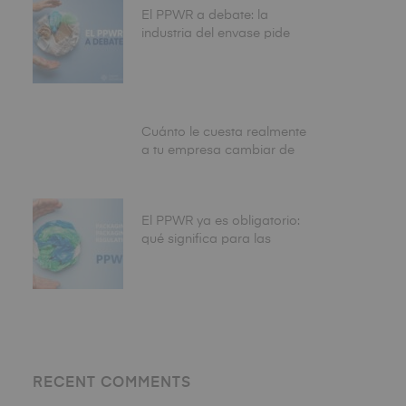
El PPWR a debate: la
industria del envase pide
más claridad y algunos
CEOs ya piden aplazar la
fecha de agosto
Cuánto le cuesta realmente
a tu empresa cambiar de
envase: el coste total que
nadie calcula antes de
tomar la decisión
El PPWR ya es obligatorio:
qué significa para las
empresas que envasan
alimentos en España
RECENT COMMENTS