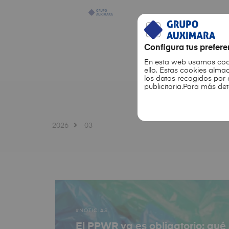
Configura tus prefer
En esta web usamos co
ello. Estas cookies alm
los datos recogidos por 
publicitaria.Para más de
2026
03
NOTICIAS
El PPWR ya es obligatorio: qué