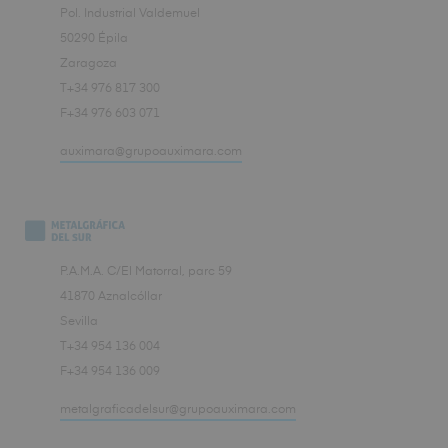
Pol. Industrial Valdemuel
50290 Épila
Zaragoza
T+34 976 817 300
F+34 976 603 071
auximara@grupoauximara.com
P.A.M.A. C/El Matorral, parc 59
41870 Aznalcóllar
Sevilla
T+34 954 136 004
F+34 954 136 009
metalgraficadelsur@grupoauximara.com