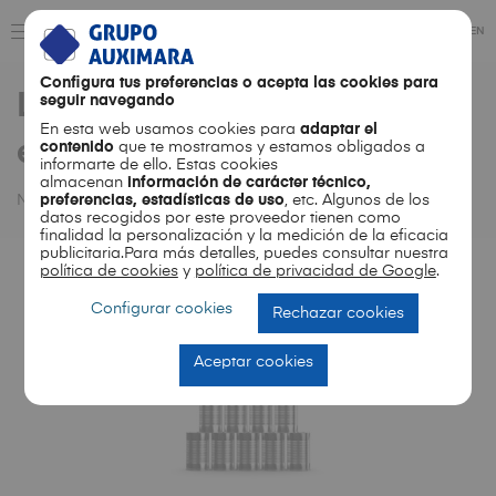
ES
EN
Configura tus preferencias o acepta las cookies para
Los beneficios de los
seguir navegando
En esta web usamos cookies para
adaptar el
envases metálicos
contenido
que te mostramos y estamos obligados a
informarte de ello. Estas cookies
almacenan
información de carácter técnico,
Noticias
Los beneficios de los envases metálicos
preferencias, estadísticas de uso
, etc. Algunos de los
datos recogidos por este proveedor tienen como
finalidad la personalización y la medición de la eficacia
publicitaria.Para más detalles, puedes consultar nuestra
política de cookies
y
política de privacidad de Google
.
Configurar cookies
Rechazar cookies
Aceptar cookies