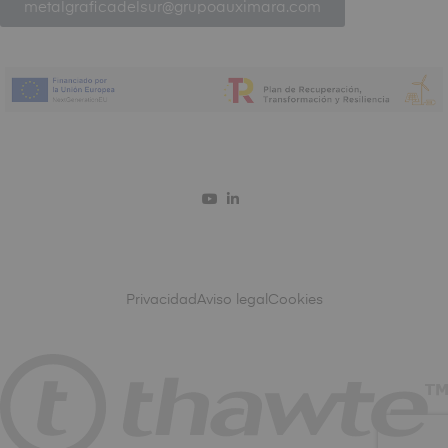
metalgraficadelsur@grupoauximara.com
Privacidad
Aviso legal
Cookies