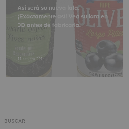
Así será su nueva lata.
¡Exactamente así! Vea su lata en
3D antes de fabricarla.
11 octubre, 2014
BUSCAR