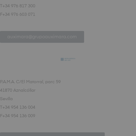
T+34 976 817 300
F+34 976 603 071
auximara@grupoauximara.com
P.A.M.A. C/El Matorral, parc 59
41870 Aznalcóllar
Sevilla
T+34 954 136 004
F+34 954 136 009