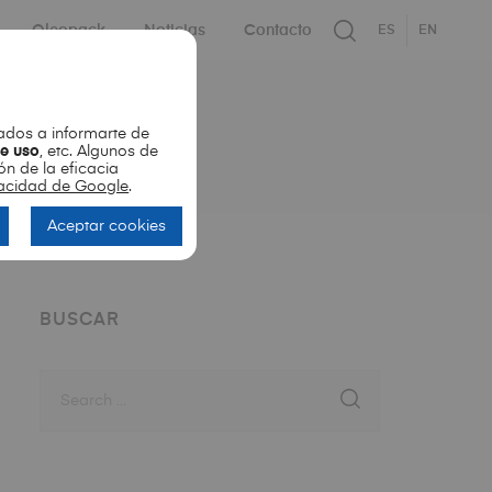
Oleopack
Noticias
Contacto
ES
EN
dos a informarte de
de uso
, etc. Algunos de
ón de la eficacia
ivacidad de Google
.
Aceptar cookies
BUSCAR