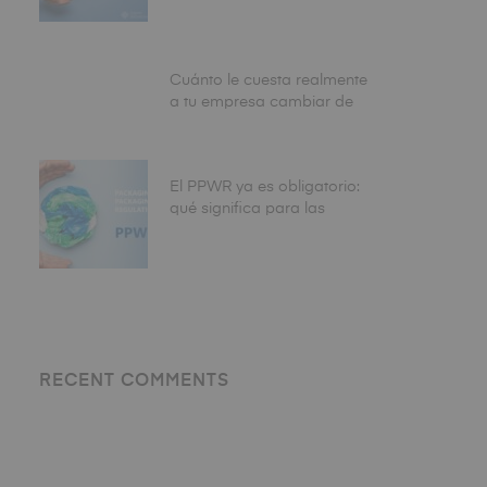
CEOs ya piden aplazar la
fecha de agosto
Cuánto le cuesta realmente
a tu empresa cambiar de
envase: el coste total que
nadie calcula antes de
tomar la decisión
El PPWR ya es obligatorio:
qué significa para las
empresas que envasan
alimentos en España
RECENT COMMENTS