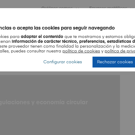
Quiénes somos
Envases metálicos
encias o acepta las cookies para seguir navegando
Month
okies para
adaptar el contenido
que te mostramos y estamos obliga
acenan
información de carácter técnico, preferencias, estadísticas 
este proveedor tienen como finalidad la personalización y la medici
talles, puedes consultar nuestra
política de cookies
y
política de pr
Configurar cookies
Rechazar cookies
gulaciones y economía circular