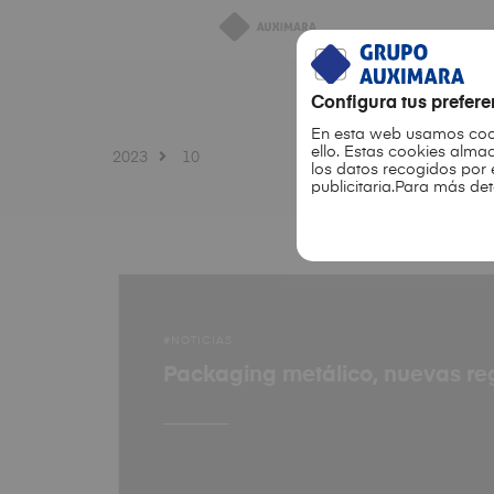
Configura tus prefer
En esta web usamos co
ello. Estas cookies alm
2023
10
los datos recogidos por 
publicitaria.Para más de
NOTICIAS
Packaging metálico, nuevas re