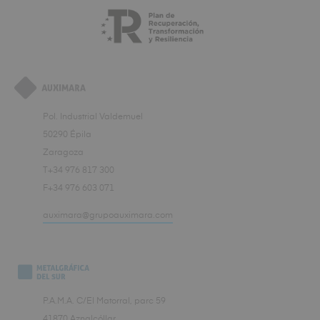
Pol. Industrial Valdemuel
50290 Épila
Zaragoza
T+34 976 817 300
F+34 976 603 071
auximara@grupoauximara.com
P.A.M.A. C/El Matorral, parc 59
41870 Aznalcóllar