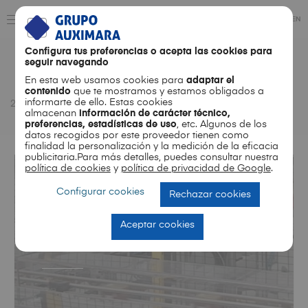
ES
EN
Configura tus preferencias o acepta las cookies para
seguir navegando
Month
En esta web usamos cookies para
adaptar el
contenido
que te mostramos y estamos obligados a
informarte de ello. Estas cookies
2025
07
almacenan
información de carácter técnico,
preferencias, estadísticas de uso
, etc. Algunos de los
datos recogidos por este proveedor tienen como
finalidad la personalización y la medición de la eficacia
publicitaria.Para más detalles, puedes consultar nuestra
política de cookies
y
política de privacidad de Google
.
Configurar cookies
Rechazar cookies
NOTICIAS
Soporte integral 360º, del
Aceptar cookies
concepto al prototipo