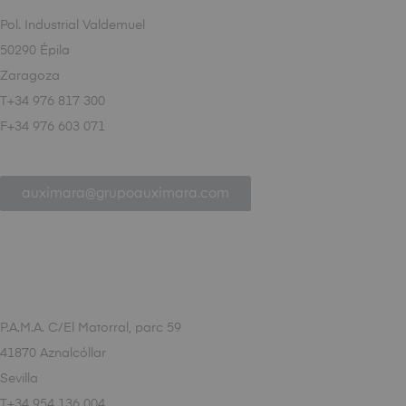
Pol. Industrial Valdemuel
50290 Épila
Zaragoza
T+34 976 817 300
F+34 976 603 071
auximara@grupoauximara.com
P.A.M.A. C/El Matorral, parc 59
41870 Aznalcóllar
Sevilla
T+34 954 136 004