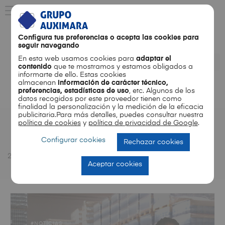
Configura tus preferencias o acepta las cookies para
seguir navegando
En esta web usamos cookies para
adaptar el
contenido
que te mostramos y estamos obligados a
informarte de ello. Estas cookies
almacenan
información de carácter técnico,
preferencias, estadísticas de uso
, etc. Algunos de los
ES
EN
datos recogidos por este proveedor tienen como
finalidad la personalización y la medición de la eficacia
publicitaria.Para más detalles, puedes consultar nuestra
política de cookies
y
política de privacidad de Google
.
Month
Configurar cookies
Rechazar cookies
2026
04
Aceptar cookies
NOTICIAS