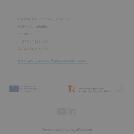
P.A.M.A. C/El Matorral, parc 59
41870 Aznalcóllar
Sevilla
T+34 954 136 004
F+34 954 136 009
metalgraficadelsur@grupoauximara.com
Privacidad
Aviso legal
Cookies