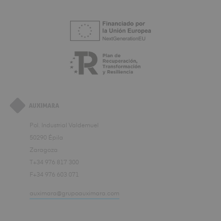
Pol. Industrial Valdemuel
50290 Épila
Zaragoza
T+34 976 817 300
F+34 976 603 071
auximara@grupoauximara.com