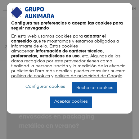
ES
EN
Configura tus preferencias o acepta las cookies para
seguir navegando
Month
En esta web usamos cookies para
adaptar el
contenido
que te mostramos y estamos obligados a
informarte de ello. Estas cookies
2025
08
almacenan
información de carácter técnico,
preferencias, estadísticas de uso
, etc. Algunos de los
datos recogidos por este proveedor tienen como
finalidad la personalización y la medición de la eficacia
publicitaria.Para más detalles, puedes consultar nuestra
política de cookies
y
política de privacidad de Google
.
Configurar cookies
Rechazar cookies
NOTICIAS
¿Hace falta tener alguna
Aceptar cookies
precaución con los alimentos
envasados en packaging
metálico en verano?