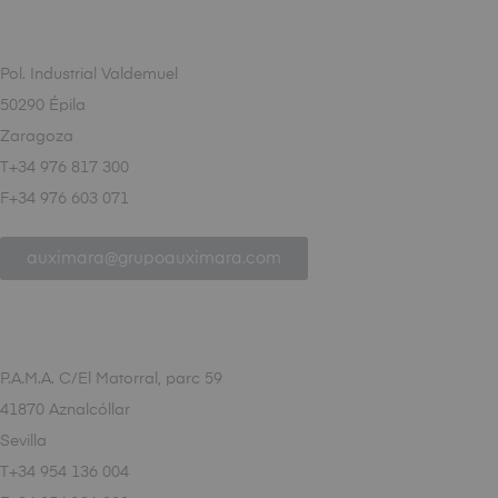
Pol. Industrial Valdemuel
50290 Épila
Zaragoza
T+34 976 817 300
F+34 976 603 071
auximara@grupoauximara.com
P.A.M.A. C/El Matorral, parc 59
41870 Aznalcóllar
Sevilla
T+34 954 136 004