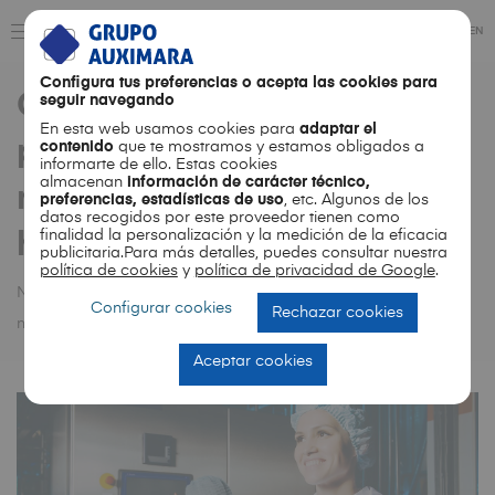
ES
EN
Configura tus preferencias o acepta las cookies para
Qué preguntar a tu
seguir navegando
En esta web usamos cookies para
adaptar el
proveedor de envases
contenido
que te mostramos y estamos obligados a
informarte de ello. Estas cookies
almacenan
información de carácter técnico,
metálicos antes de
preferencias, estadísticas de uso
, etc. Algunos de los
datos recogidos por este proveedor tienen como
finalidad la personalización y la medición de la eficacia
homologarlo
publicitaria.Para más detalles, puedes consultar nuestra
política de cookies
y
política de privacidad de Google
.
Noticias
Qué preguntar a tu proveedor de envases
Configurar cookies
Rechazar cookies
metálicos antes de homologarlo
Aceptar cookies