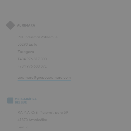
Pol. Industrial Valdemuel
50290 Épila
Zaragoza
T+34 976 817 300
F+34 976 603 071
auximara@grupoauximara.com
P.A.M.A. C/El Matorral, parc 59
41870 Aznalcóllar
Sevilla