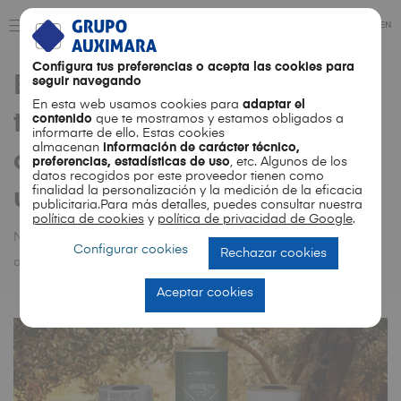
ES
EN
Configura tus preferencias o acepta las cookies para
El metal como lienzo:
seguir navegando
En esta web usamos cookies para
adaptar el
técnicas de impresión y
contenido
que te mostramos y estamos obligados a
informarte de ello. Estas cookies
almacenan
información de carácter técnico,
acabados exclusivos para
preferencias, estadísticas de uso
, etc. Algunos de los
datos recogidos por este proveedor tienen como
finalidad la personalización y la medición de la eficacia
un packaging impactante
publicitaria.Para más detalles, puedes consultar nuestra
política de cookies
y
política de privacidad de Google
.
Noticias
El metal como lienzo: técnicas de impresión y
Configurar cookies
Rechazar cookies
acabados exclusivos para un packaging impactante
Aceptar cookies