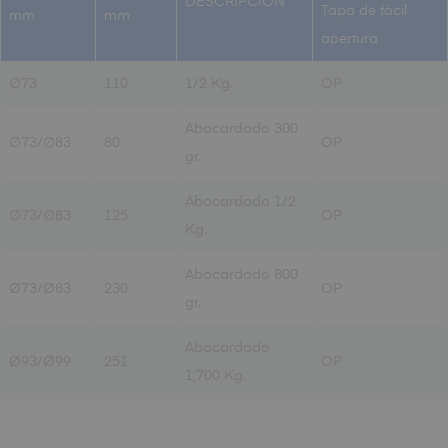
DESCRIPCIÓN
Tapa de fácil
mm
mm
apertura
∅73
110
1/2 Kg.
OP
Abocardado 300
∅73/∅83
80
OP
gr.
Abocardado 1/2
∅73/∅83
125
OP
Kg.
Abocardado 800
Ø73/Ø83
230
OP
gr.
Abocardado
Ø93/Ø99
251
OP
1,700 Kg.