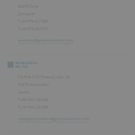
50290 Épila
Zaragoza
T+34 976 817 300
F+34 976 603 071
auximara@grupoauximara.com
P.A.M.A. C/El Matorral, parc 59
41870 Aznalcóllar
Sevilla
T+34 954 136 004
F+34 954 136 009
metalgraficadelsur@grupoauximara.com