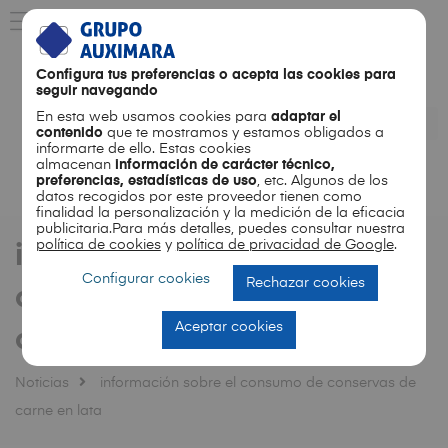
Configura tus preferencias o acepta las cookies para
seguir navegando
En esta web usamos cookies para
adaptar el
contenido
que te mostramos y estamos obligados a
informarte de ello. Estas cookies
almacenan
información de carácter técnico,
preferencias, estadísticas de uso
, etc. Algunos de los
ES
EN
datos recogidos por este proveedor tienen como
finalidad la personalización y la medición de la eficacia
publicitaria.Para más detalles, puedes consultar nuestra
política de cookies
y
política de privacidad de Google
.
información sobre el
Configurar cookies
Rechazar cookies
consumo de conservas de
Aceptar cookies
carne en lata
Noticias
información sobre el consumo de conservas de
carne en lata