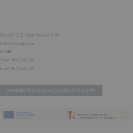
P.A.M.A. C/El Matorral, parc 59
41870 Aznalcóllar
Sevilla
T+34 954 136 004
F+34 954 136 009
metalgraficadelsur@grupoauximara.com