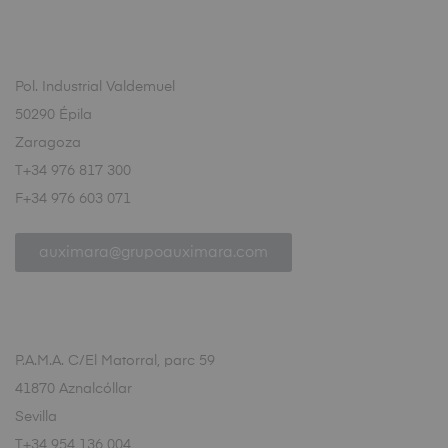
Pol. Industrial Valdemuel
50290 Épila
Zaragoza
T+34 976 817 300
F+34 976 603 071
auximara@grupoauximara.com
P.A.M.A. C/El Matorral, parc 59
41870 Aznalcóllar
Sevilla
T+34 954 136 004