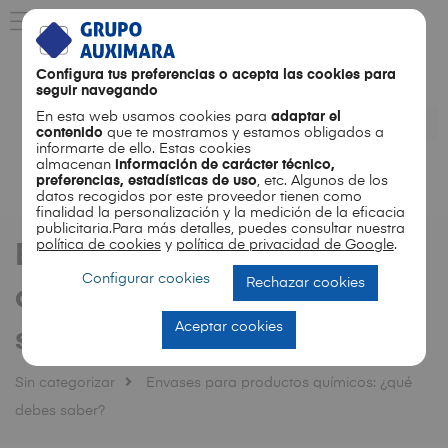
Configura tus preferencias o acepta las cookies para
seguir navegando
En esta web usamos cookies para
adaptar el
contenido
que te mostramos y estamos obligados a
informarte de ello. Estas cookies
almacenan
información de carácter técnico,
preferencias, estadísticas de uso
, etc. Algunos de los
ES
EN
datos recogidos por este proveedor tienen como
finalidad la personalización y la medición de la eficacia
publicitaria.Para más detalles, puedes consultar nuestra
política de cookies
y
política de privacidad de Google
.
Envases para productos
Configurar cookies
Rechazar cookies
químicos: ¿qué debes
Aceptar cookies
saber?
Sin categorizar
Envases para productos químicos: ¿qué
debes saber?