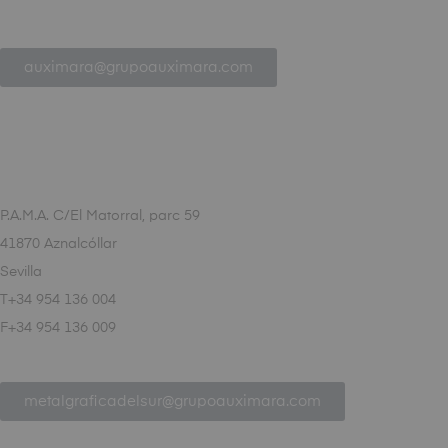
auximara@grupoauximara.com
P.A.M.A. C/El Matorral, parc 59
41870 Aznalcóllar
Sevilla
T+34 954 136 004
F+34 954 136 009
metalgraficadelsur@grupoauximara.com