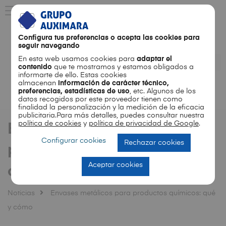
Configura tus preferencias o acepta las cookies para
seguir navegando
En esta web usamos cookies para
adaptar el
contenido
que te mostramos y estamos obligados a
informarte de ello. Estas cookies
almacenan
información de carácter técnico,
preferencias, estadísticas de uso
, etc. Algunos de los
ES
EN
datos recogidos por este proveedor tienen como
finalidad la personalización y la medición de la eficacia
publicitaria.Para más detalles, puedes consultar nuestra
política de cookies
y
política de privacidad de Google
.
Envases metálicos para
Configurar cookies
Rechazar cookies
productos químicos: qué y
Aceptar cookies
cómo
Noticias
Envases metálicos para productos químicos: qué
y cómo